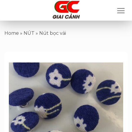
Skip
to
content
Home
»
NÚT
»
Nút bọc vải