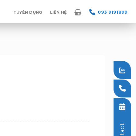
093 9191899
TUYỂN DỤNG
LIÊN HỆ
Contact