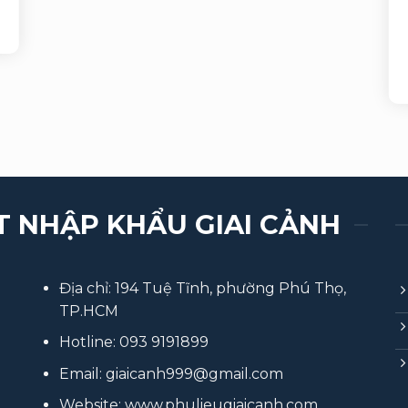
T NHẬP KHẨU GIAI CẢNH
Địa chỉ: 194 Tuệ Tĩnh, phường Phú Thọ,
TP.HCM
Hotline:
093 9191899
Email:
giaicanh999@gmail.com
Website:
www.phulieugiaicanh.com