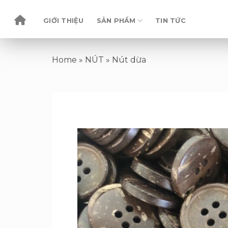
Skip
to
GIỚI THIỆU
SẢN PHẨM
TIN TỨC
content
Home
»
NÚT
»
Nút dừa