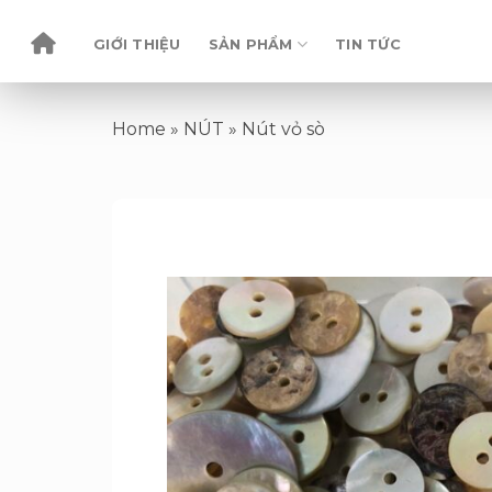
Skip
to
GIỚI THIỆU
SẢN PHẨM
TIN TỨC
content
Home
»
NÚT
»
Nút vỏ sò