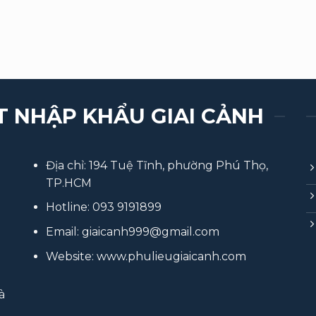
T NHẬP KHẨU GIAI CẢNH
Địa chỉ: 194 Tuệ Tĩnh, phường Phú Thọ,
TP.HCM
Hotline:
093 9191899
Email:
giaicanh999@gmail.com
Website:
www.phulieugiaicanh.com
à