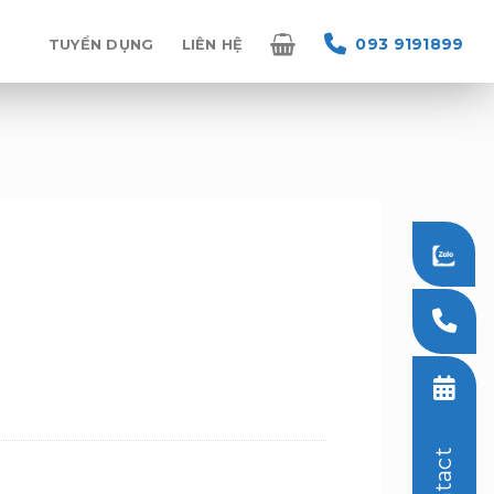
093 9191899
TUYỂN DỤNG
LIÊN HỆ
Contact