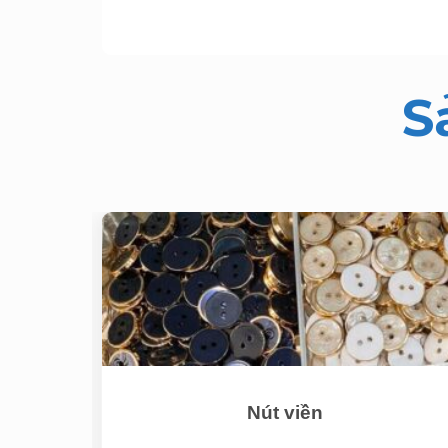
S
Nút viền