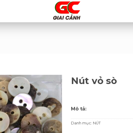
Nút vỏ sò
Mô tả:
Danh mục:
NÚT