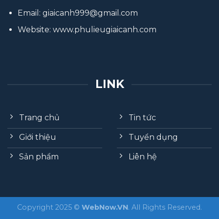
Email:
giaicanh999@gmail.com
Website:
www.phulieugiaicanh.com
LINK
Trang chủ
Tin tức
Giới thiệu
Tuyển dụng
Sản phẩm
Liên hệ
Copyright 2025 ©
WebNow.VN
. All Rights Reserved.