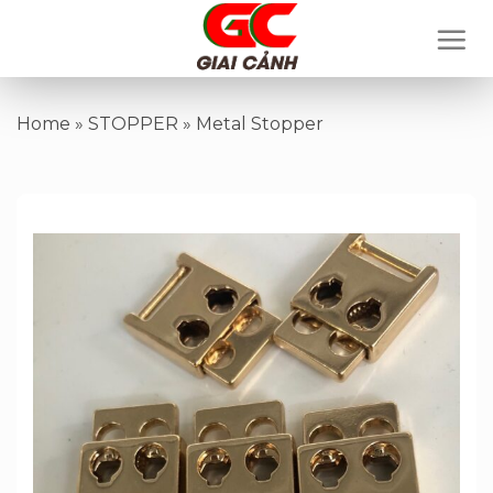
Skip
to
content
Home
»
STOPPER
»
Metal Stopper