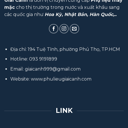
Giai Cảnh
là đơn vị chuyên cung cấp
Phụ liệu may
mặc
cho thị trường trong nước và xuất khẩu sang
các quốc gia như
Hoa Kỳ, Nhật Bản, Hàn Quốc,..
Địa chỉ: 194 Tuệ Tĩnh, phường Phú Thọ, TP.HCM
Hotline:
093 9191899
Email:
giaicanh999@gmail.com
Website:
www.phulieugiaicanh.com
LINK