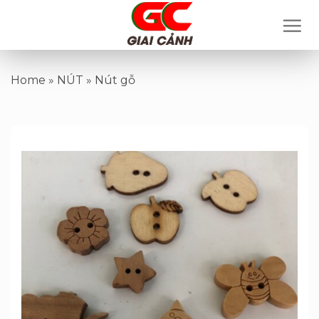
Skip
to
content
Home
»
NÚT
»
Nút gỗ