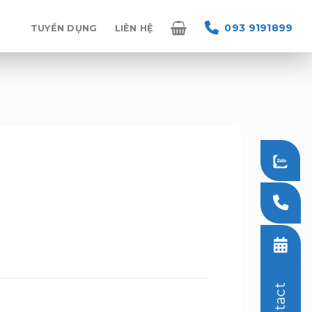
093 9191899
TUYỂN DỤNG
LIÊN HỆ
Contact