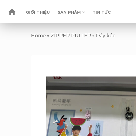
Skip
to
GIỚI THIỆU
SẢN PHẨM
TIN TỨC
content
Home
»
ZIPPER PULLER
»
Dây kéo