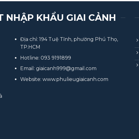
T NHẬP KHẨU GIAI CẢNH
Địa chỉ: 194 Tuệ Tĩnh, phường Phú Thọ,
TP.HCM
Hotline:
093 9191899
Email:
giaicanh999@gmail.com
Website:
www.phulieugiaicanh.com
à