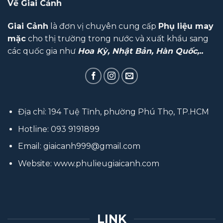
Về Giai Cảnh
Giai Cảnh
là đơn vị chuyên cung cấp
Phụ liệu may
mặc
cho thị trường trong nước và xuất khẩu sang
các quốc gia như
Hoa Kỳ, Nhật Bản, Hàn Quốc,..
Địa chỉ: 194 Tuệ Tĩnh, phường Phú Thọ, TP.HCM
Hotline:
093 9191899
Email:
giaicanh999@gmail.com
Website:
www.phulieugiaicanh.com
LINK