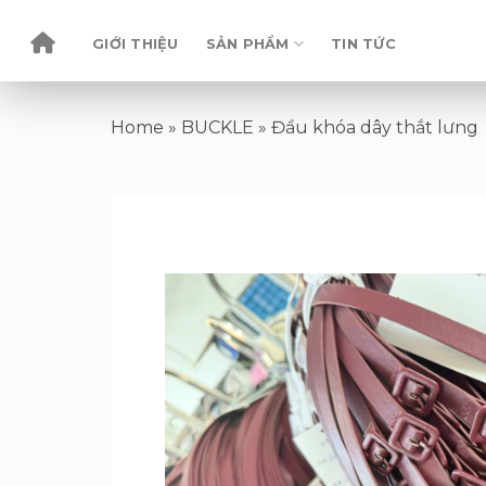
Skip
to
GIỚI THIỆU
SẢN PHẨM
TIN TỨC
content
Home
»
BUCKLE
»
Đầu khóa dây thắt lưng