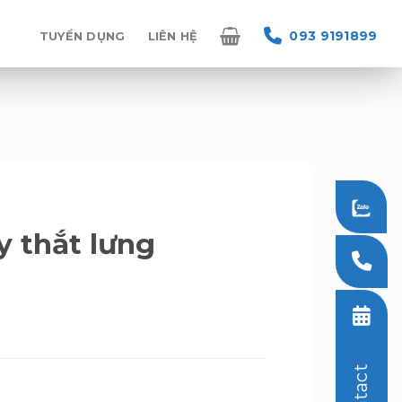
093 9191899
TUYỂN DỤNG
LIÊN HỆ
 thắt lưng
Contact