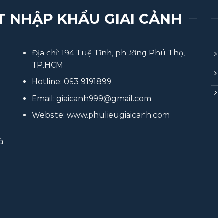
T NHẬP KHẨU GIAI CẢNH
Địa chỉ: 194 Tuệ Tĩnh, phường Phú Thọ,
TP.HCM
Hotline:
093 9191899
Email:
giaicanh999@gmail.com
Website:
www.phulieugiaicanh.com
à