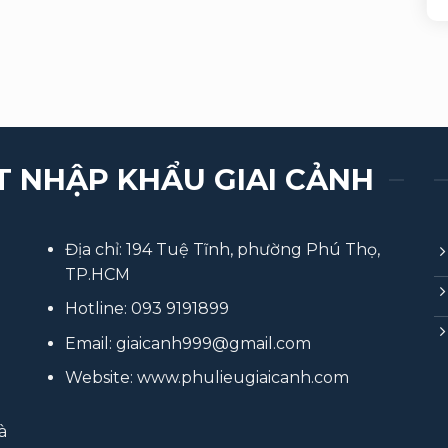
T NHẬP KHẨU GIAI CẢNH
Địa chỉ: 194 Tuệ Tĩnh, phường Phú Thọ,
TP.HCM
Hotline:
093 9191899
Email:
giaicanh999@gmail.com
Website:
www.phulieugiaicanh.com
à