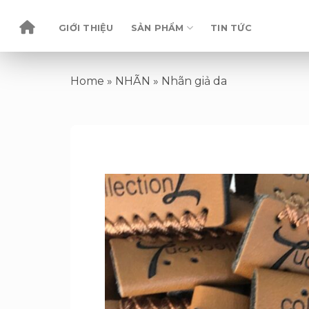
Skip
to
GIỚI THIỆU
SẢN PHẨM
TIN TỨC
content
Home
»
NHÃN
»
Nhãn giả da