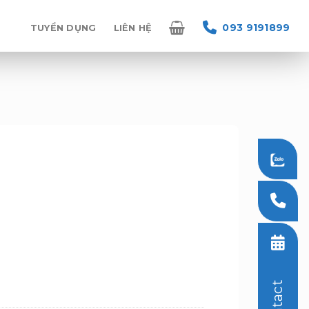
093 9191899
TUYỂN DỤNG
LIÊN HỆ
Contact