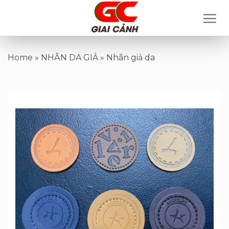
Skip
to
content
Home
»
NHÃN DA GIẢ
»
Nhãn giả da