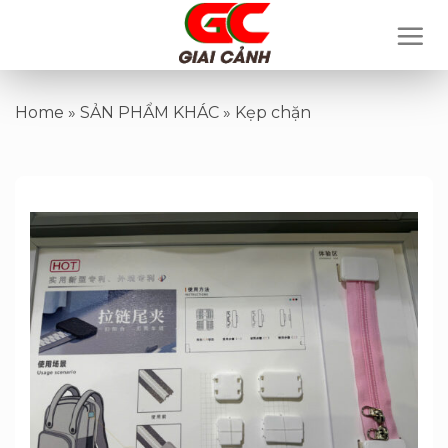
Skip
to
content
Home
»
SẢN PHẨM KHÁC
»
Kẹp chặn