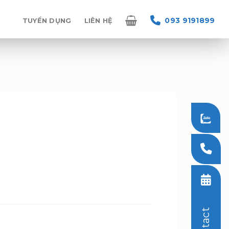
093 9191899
TUYỂN DỤNG
LIÊN HỆ
Contact