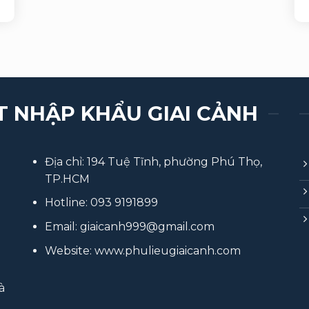
T NHẬP KHẨU GIAI CẢNH
Địa chỉ: 194 Tuệ Tĩnh, phường Phú Thọ,
TP.HCM
Hotline:
093 9191899
Email:
giaicanh999@gmail.com
Website:
www.phulieugiaicanh.com
à