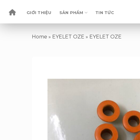
Skip
to
GIỚI THIỆU
SẢN PHẨM
TIN TỨC
content
Home
»
EYELET OZE
»
EYELET OZE